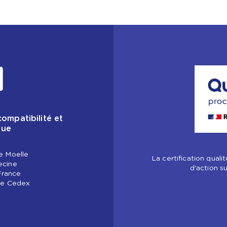
ompatibilité et
que
e Moelle
La certification quali
ecine
d'action s
France
ine Cedex